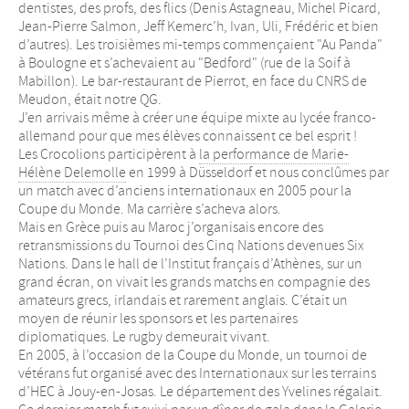
dentistes, des profs, des flics (Denis Astagneau, Michel Picard,
Jean-Pierre Salmon, Jeff Kemerc’h, Ivan, Uli, Frédéric et bien
d’autres). Les troisièmes mi-temps commençaient "Au Panda"
à Boulogne et s’achevaient au "Bedford" (rue de la Soif à
Mabillon). Le bar-restaurant de Pierrot, en face du CNRS de
Meudon, était notre QG.
J’en arrivais même à créer une équipe mixte au lycée franco-
allemand pour que mes élèves connaissent ce bel esprit !
Les Crocolions participèrent à
la performance de Marie-
Hélène Delemolle
en 1999 à Düsseldorf et nous conclûmes par
un match avec d’anciens internationaux en 2005 pour la
Coupe du Monde. Ma carrière s’acheva alors.
Mais en Grèce puis au Maroc j’organisais encore des
retransmissions du Tournoi des Cinq Nations devenues Six
Nations. Dans le hall de l’Institut français d’Athènes, sur un
grand écran, on vivait les grands matchs en compagnie des
amateurs grecs, irlandais et rarement anglais. C’était un
moyen de réunir les sponsors et les partenaires
diplomatiques. Le rugby demeurait vivant.
En 2005, à l’occasion de la Coupe du Monde, un tournoi de
vétérans fut organisé avec des Internationaux sur les terrains
d’HEC à Jouy-en-Josas. Le département des Yvelines régalait.