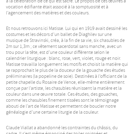
à la célébration de ce qui est sacré. Le propos de ces œuvres à
vocation édifiante était associé à la somptuosité et à
l’agencement des matières et des couleurs.
Et nous retrouvons ici Matisse. Lui qui en 1919 avait dessiné les
costumes et les décors d’un ballet de Diaghilev sur une
musique de Stravinski, créa, à la fin de sa vie, six chasubles de
2m sur 1,3m ; ce vêtement sacerdotal sans manche, avec un
trou pour la tête, est d’une couleur différente selon le
calendrier liturgique : blanc, rose, vert, violet, rouge et noir.
Matisse travailla longuement les motifs et choisit la matière qui
se rapprochait le plus de la douceur de la gouache des études
préliminaires (la popeline de soie). Destinées à l’officiant de la
petite chapelle du Rosaire de Vence, elle-même entièrement
conçue par l’artiste, les chasubles réunissent la matière et la
couleur dans une œuvre totale. Ces études, des gouaches,
comme les chasubles finement tissées sont le témoignage
abouti de l’art de Matisse et permettent de boucler notre
généalogie d’une certaine liturgie de la couleur.
Claude Viallat a abandonné les contraintes du châssis, du
cadre. Il s’est même émancipé des toiles soignées et