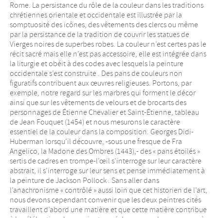
Rome. La persistance du rôle de la couleur dans les traditions
chrétiennes orientale et occidentale est illustrée par la
somptuosité des icônes, des vêtements des clercs ou même
par la persistance de la tradition de couvrir les statues de
Vierges noires de superbes robes. La couleur n’est certes pas le
récit sacré mais elle n’est pas accessoire, elle est intégrée dans
la liturgie et obéit à des codes avec lesquels la peinture
occidentale s’est construite . Des pans de couleurs non
figuratifs contribuent aux œuvres religieuses. Portons, par
exemple, notre regard sur les marbres qui forment le décor
ainsi que sur les vêtements de velours et de brocarts des
personnages de Étienne Chevalier et Saint-Étienne, tableau
de Jean Fouquet (1454) et nous mesurons le caractère
essentiel de la couleur dans la composition. Georges Didi-
Huberman lorsqu’il découvre, -sous une fresque de Fra
Angelico, la Madone des Ombres (1443),- des « pans étoilés »
sertis de cadres en trompe-l’œil s’interroge sur leur caractère
abstrait, il s’interroge sur leur sens et pense immédiatement à
la peinture de Jackson Pollock . Sans aller dans
l’anachronisme « contrôlé » aussi loin que cet historien de l’art,
nous devons cependant convenir que les deux peintres cités
travaillent d’abord une matière et que cette matière contribue