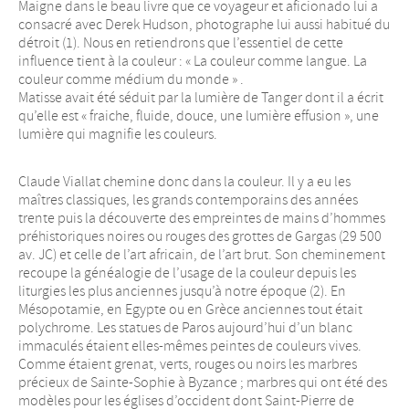
Maigne dans le beau livre que ce voyageur et aficionado lui a
consacré avec Derek Hudson, photographe lui aussi habitué du
détroit (1). Nous en retiendrons que l’essentiel de cette
influence tient à la couleur : « La couleur comme langue. La
couleur comme médium du monde » .
Matisse avait été séduit par la lumière de Tanger dont il a écrit
qu’elle est « fraiche, fluide, douce, une lumière effusion », une
lumière qui magnifie les couleurs.
Claude Viallat chemine donc dans la couleur. Il y a eu les
maîtres classiques, les grands contemporains des années
trente puis la découverte des empreintes de mains d’hommes
préhistoriques noires ou rouges des grottes de Gargas (29 500
av. JC) et celle de l’art africain, de l’art brut. Son cheminement
recoupe la généalogie de l’usage de la couleur depuis les
liturgies les plus anciennes jusqu’à notre époque (2). En
Mésopotamie, en Egypte ou en Grèce anciennes tout était
polychrome. Les statues de Paros aujourd’hui d’un blanc
immaculés étaient elles-mêmes peintes de couleurs vives.
Comme étaient grenat, verts, rouges ou noirs les marbres
précieux de Sainte-Sophie à Byzance ; marbres qui ont été des
modèles pour les églises d’occident dont Saint-Pierre de