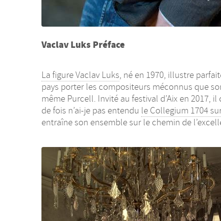
Vaclav Luks Préface
La figure Vaclav Luks
, né en 1970, illustre parfa
pays porter les compositeurs méconnus que sont 
même Purcell. Invité au festival d’Aix en 2017, 
de fois n’ai-je pas entendu
le Collegium 1704 su
entraîne son ensemble sur le chemin de l’excellen