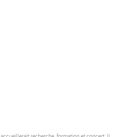
ccueillerait recherche, formation et concert. Il