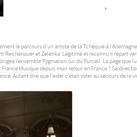
itement le parcours d’un artiste de la Tchéquie à l’Allemagne
Reichenauer et Zelenka. Légitimé et reconnu il repart ver
il dirigea l’ensemble Pygmalion sur du Purcell. La page que 
r France Musique
depuis mon retour en France ? Sa direction 
ce. Autant dire que l’aider c’était voler au secours de la vic