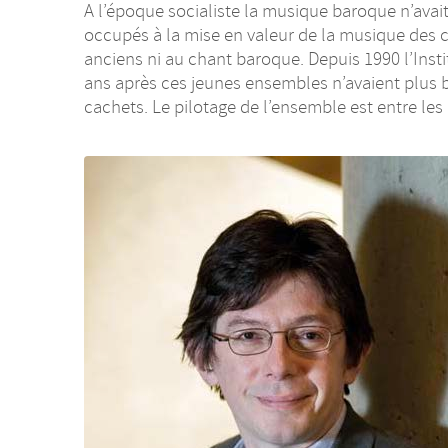
A l’époque socialiste la musique baroque n’avai
occupés à la mise en valeur de la musique des c
anciens ni au chant baroque. Depuis 1990 l’Insti
ans après ces jeunes ensembles n’avaient plus b
cachets. Le pilotage de l’ensemble est entre les